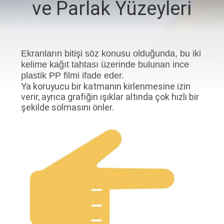
ve Parlak Yüzeyleri
TURU
KALITE
Ekranların bitişi söz konusu olduğunda, bu iki
KONTROL
kelime kağıt tahtası üzerinde bulunan ince
plastik PP filmi ifade eder.
BIZIMLE
Ya koruyucu bir katmanın kirlenmesine izin
verir, ayrıca grafiğin ışıklar altında çok hızlı bir
ILETIŞIME
şekilde solmasını önler.
GEÇIN
BIR
TEKLIF
ISTEĞI
SITE